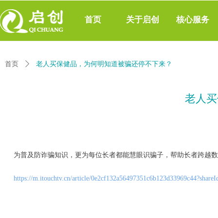
首页
关于启创
核心服务
首页
ꄲ
老人买保健品，为何明知道被骗还停不下来？
老人买
为普及防诈骗知识，更为每位长者都能慧眼识骗子，帮助长者跨越数
https://m.itouchtv.cn/article/0e2cf132a56497351c6b123d33969c44?shar